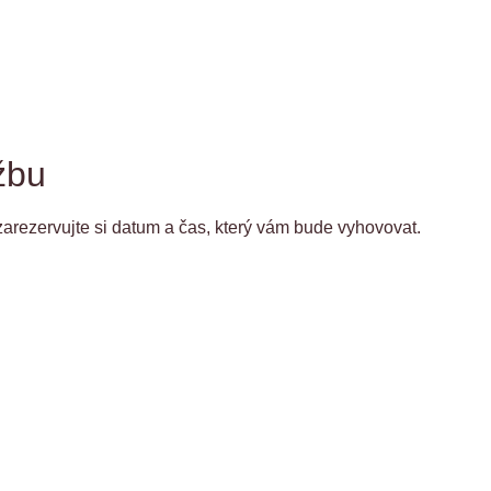
Prázdniny
Děti
Dámy
Ceník
Kont
žbu
 zarezervujte si datum a čas, který vám bude vyhovovat.