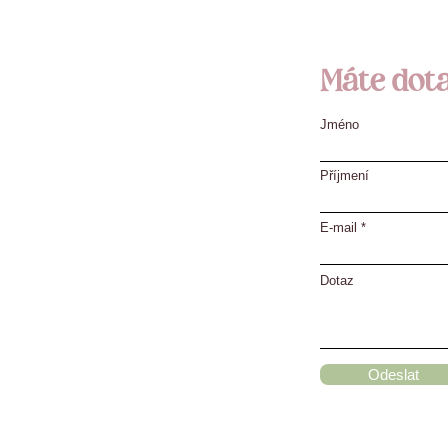
Máte dot
Jméno
Příjmení
E‑mail
Dotaz
Odeslat