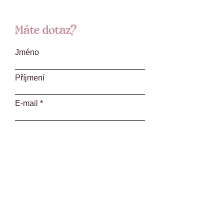
Máte dotaz?
Jméno
Příjmení
E‑mail
Dotaz
Odeslat
L. Váchy 1582