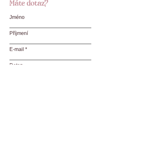
Máte dotaz?
Jméno
Příjmení
E‑mail
Dotaz
Odeslat
L. Váchy 1582
760 01 Zlín