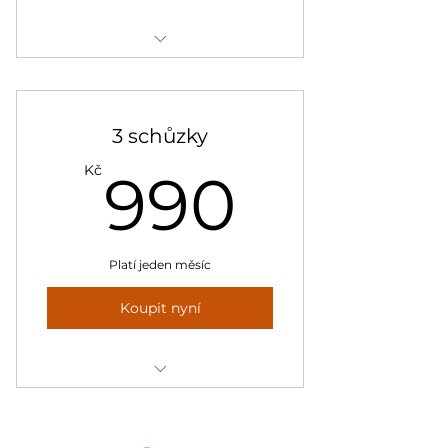
Příměstský tábor
3 schůzky
990K
Kč
990
Platí jeden měsíc
Koupit nyní
Vánoční workshopy