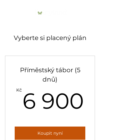
Vyberte si placený plán
Příměstský tábor (5
dnů)
6 90
Kč
6 900
Koupit nyní